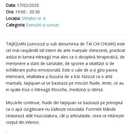
Data:
17/02/2020
Ora:
19:00 - 20:30
Locaţia:
Sfinților nr. 6
Categoria:
Exersări și cursuri
TAIJIQUAN (cunoscut și sub denumirea de TAI CHI CHUAN) este
cel mai raspândit stil intern de arte marțiale chinezesti, practicat
astăzi in lumea intreagă mai ales ca o disciplină terapeutică, de
menținere a stării de sănătate, de sporire a vitalității si de
echilibrare psiho-emoțională. Este o cale de a-ți găsi pacea
interioară, vitalitatea și bucuria de a trăi. Născut ca o artă
marțială, taijiquan-ul se bazează pe miscări fluide, lente, ce au
in spate însă o întreagă filosofie, medicină și stiință.
Mișcările continue, fluide din taijiquan se bazează pe principiul
ca o apă curgătoare nu băltește niciodată. Formele blânde
relaxează atât musculatura, cât și articulațiile, ceea ce intărește
corpul din interior.