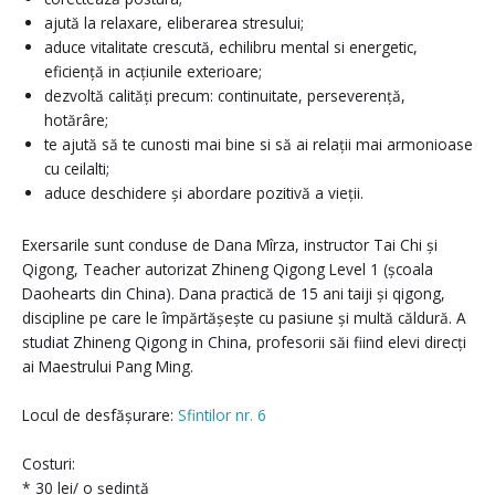
ajută la relaxare, eliberarea stresului;
aduce vitalitate crescută, echilibru mental si energetic,
eficiență in acțiunile exterioare;
dezvoltă calități precum: continuitate, perseverență,
hotărâre;
te ajută să te cunosti mai bine si să ai relații mai armonioase
cu ceilalti;
aduce deschidere și abordare pozitivă a vieții.
Exersarile sunt conduse de Dana Mîrza, instructor Tai Chi și
Qigong, Teacher autorizat Zhineng Qigong Level 1 (școala
Daohearts din China). Dana practică de 15 ani taiji și qigong,
discipline pe care le împărtășește cu pasiune și multă căldură. A
studiat Zhineng Qigong in China, profesorii săi fiind elevi direcți
ai Maestrului Pang Ming.
Locul de desfășurare:
Sfintilor nr. 6
Costuri:
* 30 lei/ o ședință