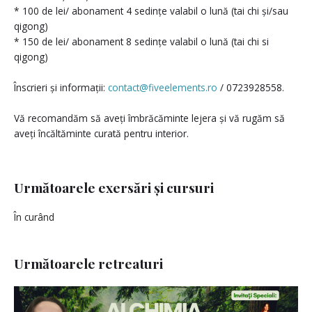
* 100 de lei/ abonament 4 sedințe valabil o lună (tai chi și/sau
qigong)
* 150 de lei/ abonament 8 sedințe valabil o lună (tai chi si
qigong)
Înscrieri și informații:
contact@fiveelements.ro
/ 0723928558.
Vă recomandăm să aveți îmbrăcăminte lejera și vă rugăm să
aveți încăltăminte curată pentru interior.
Următoarele exersări și cursuri
În curând
Următoarele retreaturi