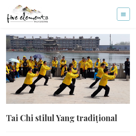
Skip
Main
to
Men
content
Tai Chi stilul Yang tradițional