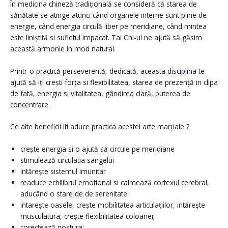
În medicina chineză tradițională se consideră că starea de
sănătate se atinge atunci când organele interne sunt pline de
energie, când energia circulă liber pe meridiane, când mintea
este liniștită si sufletul impacat. Tai Chi-ul ne ajută să găsim
această armonie in mod natural.
Printr-o practică perseverentă, dedicată, aceasta disciplina te
ajută să iți crești forța si flexibilitatea, starea de prezență in clipa
de fată, energia si vitalitatea, gândirea clară, puterea de
concentrare.
Ce alte beneficii iti aduce practica acestei arte marțiale ?
crește energia si o ajută să circule pe meridiane
stimulează circulatia sangelui
intărește sistemul imunitar
readuce echilibrul emotional si calmează cortexul cerebral,
aducând o stare de de serenitate
intarește oasele, crește mobilitatea articulațiilor, intărește
musculatura;-crește flexibilitatea coloanei;
corectează postura;