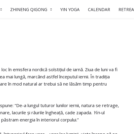
ZHINENG QIGONG
YIN YOGA
CALENDAR
RETREA
 în emisfera nordică solstițiul de iarnă. Ziua de luni va fi
 mai lungă, marcând astfel începutul iernii. În tradiția
 care în mod natural ar trebui să ne lăsăm timp pentru
pune: “De-a lungul tuturor lunilor iernii, natura se retrage,
are, lacurile și râurile îngheață, cade zapada.
Yin
-ul
păstram energia în interiorul corpului.”