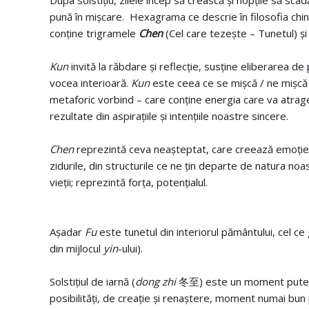
Dupa solstițiu, zilele încep să crească și nopțile să scadă
pună în mișcare. Hexagrama ce descrie în filosofia ch
conține trigramele
Chen
(Cel care tezește – Tunetul) ș
Kun
invită la răbdare și reflecție, susține eliberarea de
vocea interioară.
Kun
este ceea ce se mișcă / ne mișcă î
metaforic vorbind – care conține energia care va atrage 
rezultate din aspirațiile și intențiile noastre sincere.
Chen
reprezintă ceva neașteptat, care creează emoție ș
zidurile, din structurile ce ne țin departe de natura no
vieții; reprezintă forța, potențialul.
Așadar
Fu
este tunetul din interiorul pământului, cel ce
din mijlocul
yin
-ului).
Solstițiul de iarnă (
dong zhi
冬至) este un moment puterni
posibilități, de creație și renaștere, moment numai bun