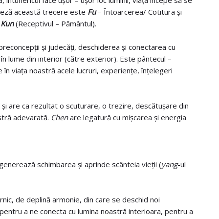
, întunericul face ușor – ușor loc luminii, viața începe să se
ineză această trecere este
Fu
– Întoarcerea/ Cotitura și
i
Kun
(Receptivul – Pământul).
 preconcepții și judecăți, deschiderea și conectarea cu
n lume din interior (către exterior). Este pântecul –
în viața noastră acele lucruri, experiențe, înțelegeri
i are ca rezultat o scuturare, o trezire, descătușare din
astră adevarată.
Chen
are legatură cu mișcarea și energia
 generează schimbarea și aprinde scânteia vieții (
yang
-ul
c, de deplină armonie, din care se deschid noi
 pentru a ne conecta cu lumina noastră interioara, pentru a