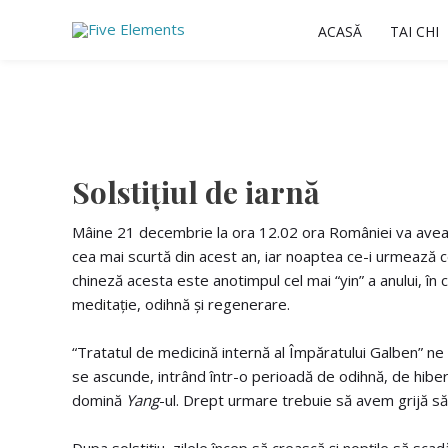
Skip
ACASĂ
TAI CHI
to
content
Solstițiul de iarnă
Mâine 21 decembrie la ora 12.02 ora României va avea loc
cea mai scurtă din acest an, iar noaptea ce-i urmează cea
chineză acesta este anotimpul cel mai “yin” a anului, în
meditație, odihnă și regenerare.
“Tratatul de medicină internă al Împăratului Galben” ne s
se ascunde, intrând într-o perioadă de odihnă, de hibern
domină
Yang
-ul. Drept urmare trebuie să avem grijă să 