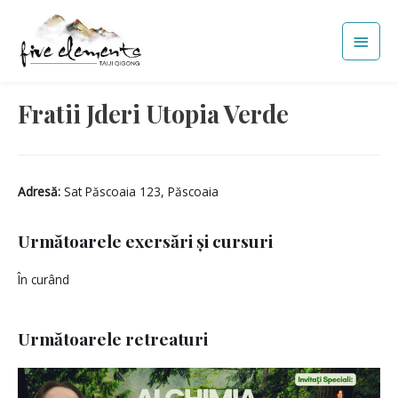
Skip
Main
to
Men
content
Fratii Jderi Utopia Verde
Adresă:
Sat Păscoaia 123, Păscoaia
Următoarele exersări și cursuri
În curând
Următoarele retreaturi