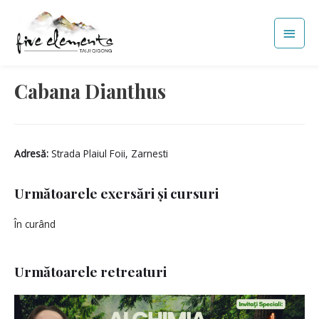
Skip
Main
to
Men
content
Cabana Dianthus
Adresă:
Strada Plaiul Foii, Zarnesti
Următoarele exersări și cursuri
În curând
Următoarele retreaturi