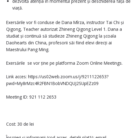
dezvoltă atenția în momentul prezent și deschiderea față de
viață.
Exersările vor fi conduse de Dana Mîrza, instructor Tai Chi și
Qigong, Teacher autorizat Zhineng Qigong Level 1. Dana a
studiat și continuă să studieze Zhineng Qigong la școala
Daohearts din China, profesorii săi fiind elevi direcți ai
Maestrului Pang Ming.
E
xersările se vor ține pe platforma Zoom Online Meetings.
Link acces: https://us02web.zoom.us/j/9211122653?
pwd=My8rMzc4R2FBN1BobVNDQUJ2SUpEZz09
Meeting ID: 921 112 2653
Cost: 30 de lei
Înscrieri și informații (cod acces, detalii plată): email