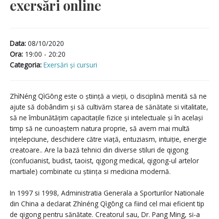
exersări online
Data:
08/10/2020
Ora:
19:00 - 20:20
Categoria:
Exersări și cursuri
ZhìNéng QìGōng este o știință a vieții, o disciplină menită să ne
ajute să dobândim și să cultivăm starea de sănătate si vitalitate,
să ne îmbunătățim capacitațile fizice și intelectuale și în același
timp să ne cunoaștem natura proprie, să avem mai multă
ințelepciune, deschidere către viață, entuziasm, intuiție, energie
creatoare.. Are la bază tehnici din diverse stiluri de qigong
(confucianist, budist, taoist, qigong medical, qigong-ul artelor
martiale) combinate cu știința si medicina modernă.
In 1997 si 1998, Administratia Generala a Sporturilor Nationale
din China a declarat Zhìnéng Qìgōng ca fiind cel mai eficient tip
de qigong pentru sănătate. Creatorul sau, Dr. Pang Ming, si-a