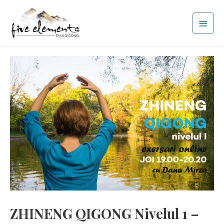
Skip
Main
to
Men
content
ZHINENG QIGONG Nivelul 1 –