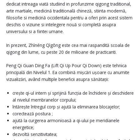
dedicat intreaga viată studiind in profunzime qigong traditional,
arte martiale, medicină traditională chineză, stiinta modernă,
filosofie si medicină occidentala pentru a oferi prin acest sistem
deschis o viziune si intelegere nouă si completă asupra
universului si a fiintei umane.
In prezent, Zhìnéng Qìgōng este cea mai raspandită scoala de
qigong din lume, cu peste 20 de milioane de practicanti.
Peng Qi Guan Ding Fa (Lift Qi Up Pour Qi Down) este tehnica
principală din Nivelul 1. Ea combină mișcări ușoare cu anumite
vizualizări, având multiple beneficii asupra sănătații:
crește qi-ul intern și sprijină funcția de închidere și deschidere
al nivelul membranelor corpului;
întărește întregul corp și ajută la eliminarea blocajelor;
corectează postura ;
ajută la curgerea armonioasă a qi-ului pe meridianele
energetice;
dezvoltă senzitivitatea;