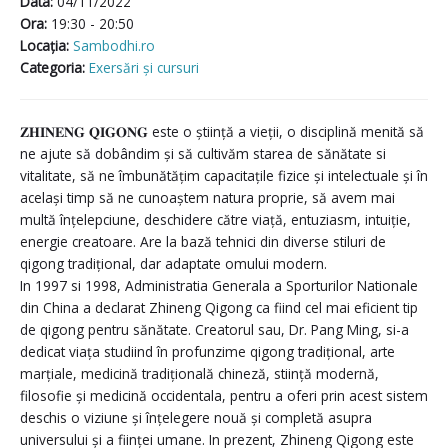
Data:
04/11/2022
Ora:
19:30 - 20:50
Locaţia:
Sambodhi.ro
Categoria:
Exersări și cursuri
𝐙𝐇𝐈𝐍𝐄𝐍𝐆 𝐐𝐈𝐆𝐎𝐍𝐆 este o știință a vieții, o disciplină menită să
ne ajute să dobândim și să cultivăm starea de sănătate si
vitalitate, să ne îmbunătățim capacitațile fizice și intelectuale și în
același timp să ne cunoaștem natura proprie, să avem mai
multă înțelepciune, deschidere către viață, entuziasm, intuiție,
energie creatoare. Are la bază tehnici din diverse stiluri de
qigong tradițional, dar adaptate omului modern.
In 1997 si 1998, Administratia Generala a Sporturilor Nationale
din China a declarat Zhineng Qigong ca fiind cel mai eficient tip
de qigong pentru sănătate. Creatorul sau, Dr. Pang Ming, si-a
dedicat viața studiind în profunzime qigong tradițional, arte
marțiale, medicină tradițională chineză, stiință modernă,
filosofie și medicină occidentala, pentru a oferi prin acest sistem
deschis o viziune și înțelegere nouă și completă asupra
universului și a ființei umane. In prezent, Zhineng Qigong este