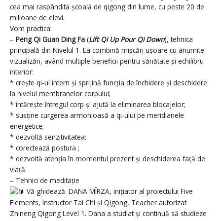
cea mai raspândită școală de qigong din lume, cu peste 20 de
milioane de elevi.
Vom practica:
–
Peng Qi Guan Ding Fa
(
Lift Qi Up Pour Qi Down
), tehnica
principală din Nivelul 1. Ea combină mișcări ușoare cu anumite
vizualizări, având multiple beneficii pentru sănătate și echilibru
interior:
* crește qi-ul intern și sprijină funcția de închidere și deschidere
la nivelul membranelor corpului;
* întărește întregul corp și ajută la eliminarea blocajelor;
* susține curgerea armonioasă a qi-ului pe meridianele
energetice;
* dezvoltă senzitivitatea;
* corectează postura ;
* dezvoltă atenția în momentul prezent și deschiderea față de
viață.
– Tehnici de meditație
Vă ghidează: DANA MÎRZA, inițiator al proiectului Five
Elements, instructor Tai Chi și Qigong, Teacher autorizat
Zhineng Qigong Level 1. Dana a studiat și continuă să studieze