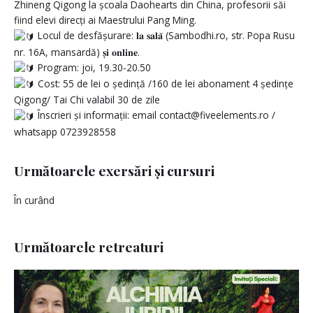
Zhineng Qigong la școala Daohearts din China, profesorii săi
fiind elevi direcți ai Maestrului Pang Ming.
Locul de desfășurare: 𝐥𝐚 𝐬𝐚𝐥𝐚̆ (Sambodhi.ro, str. Popa Rusu
nr. 16A, mansardă) 𝐬̦𝐢 𝐨𝐧𝐥𝐢𝐧𝐞.
Program: joi, 19.30-20.50
Cost: 55 de lei o ședință /160 de lei abonament 4 ședințe
Qigong/ Tai Chi valabil 30 de zile
Înscrieri și informații: email contact@fiveelements.ro /
whatsapp 0723928558
Următoarele exersări și cursuri
În curând
Următoarele retreaturi