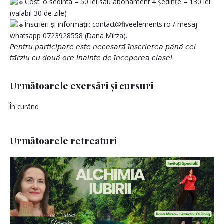
Cost: o sedinta – 50 lei sau abonament 4 ședințe – 130 lei
(valabil 30 de zile)
Înscrieri și informații: contact@fiveelements.ro / mesaj
whatsapp 0723928558 (Dana Mîrza).
𝘗𝘦𝘯𝘵𝘳𝘶 𝘱𝘢𝘳𝘵𝘪𝘤𝘪𝘱𝘢𝘳𝘦 𝘦𝘴𝘵𝘦 𝘯𝘦𝘤𝘦𝘴𝘢𝘳𝘢̆ 𝘪̂𝘯𝘴𝘤𝘳𝘪𝘦𝘳𝘦𝘢 𝘱𝘢̂𝘯𝘢̆ 𝘤𝘦𝘭
𝘵𝘢̂𝘳𝘻𝘪𝘶 𝘤𝘶 𝘥𝘰𝘶𝘢̆ 𝘰𝘳𝘦 𝘪̂𝘯𝘢𝘪𝘯𝘵𝘦 𝘥𝘦 𝘪̂𝘯𝘤𝘦𝘱𝘦𝘳𝘦𝘢 𝘤𝘭𝘢𝘴𝘦𝘪.
Următoarele exersări și cursuri
În curând
Următoarele retreaturi