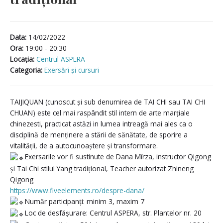
Data:
14/02/2022
Ora:
19:00 - 20:30
Locaţia:
Centrul ASPERA
Categoria:
Exersări și cursuri
TAIJIQUAN (cunoscut și sub denumirea de TAI CHI sau TAI CHI
CHUAN) este cel mai raspândit stil intern de arte marțiale
chinezesti, practicat astăzi in lumea intreagă mai ales ca o
disciplină de menținere a stării de sănătate, de sporire a
vitalității, de a autocunoaștere și transformare.
Exersarile vor fi sustinute de Dana Mîrza, instructor Qigong
și Tai Chi stilul Yang tradițional, Teacher autorizat Zhineng
Qigong
https://www.fiveelements.ro/despre-dana/
Număr participanți: minim 3, maxim 7
Loc de desfășurare: Centrul ASPERA, str. Plantelor nr. 20