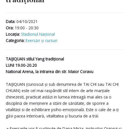
Data:
04/10/2021
Ora:
19:00 - 20:30
Locaţia:
Stadionul Național
Categoria:
Exersări și cursuri
TAIJIQUAN stilul Yang tradițional
LUNI 19.00-20.20
National Arena, la intrarea din str. Maior Coravu
TAIJIQUAN (cunoscut și sub denumirea de TAI CHI sau TAI CHI
CHUAN) este cel mai raspândit stil intern de arte marțiale
chinezesti, practicat astăzi in lumea intreagă mai ales ca o
disciplină de menținere a stării de sănătate, de sporire a
vitalității si de echilibrare psiho-emoțională. Este o cale de a-ți
găsi pacea interioară, vitalitatea și bucuria de a trăi.
🔹Exersarile vor fi sustinute de Dana Mirza, instructor Qigong și