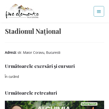
Skip
Main
to
Men
content
Stadionul Național
Adresă:
str. Maior Coravu, Bucuresti
Următoarele exersări și cursuri
În curând
Următoarele retreaturi