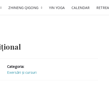
ZHINENG QIGONG
YIN YOGA
CALENDAR
RETREA
ițional
Categoria:
Exersări și cursuri