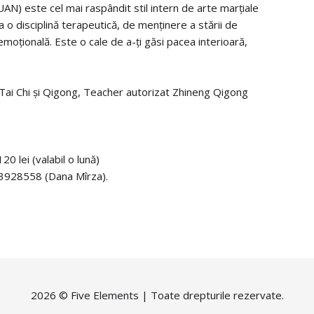
) este cel mai raspândit stil intern de arte marțiale
a o disciplină terapeutică, de menținere a stării de
-emoțională. Este o cale de a-ți găsi pacea interioară,
 Tai Chi și Qigong, Teacher autorizat Zhineng Qigong
0 lei (valabil o lună)
723928558 (Dana Mîrza).
2026 ©
Five Elements
| Toate drepturile rezervate.