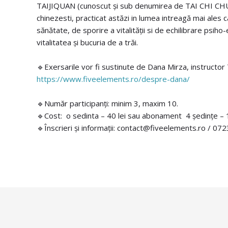
TAIJIQUAN (cunoscut și sub denumirea de TAI CHI CHUAN
chinezesti, practicat astăzi in lumea intreagă mai ales c
sănătate, de sporire a vitalității si de echilibrare psiho
vitalitatea și bucuria de a trăi.
🔹Exersarile vor fi sustinute de Dana Mirza, instructor
https://www.fiveelements.ro/despre-dana/
🔹Număr participanți: minim 3, maxim 10.
🔹Cost: o sedinta – 40 lei sau abonament 4 ședințe – 12
🔹Înscrieri și informații: contact@fiveelements.ro / 0