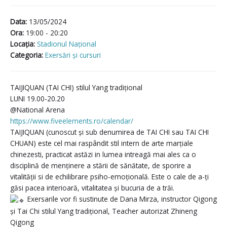
Data:
13/05/2024
Ora:
19:00 - 20:20
Locaţia:
Stadionul Național
Categoria:
Exersări și cursuri
TAIJIQUAN (TAI CHI) stilul Yang tradițional
LUNI 19.00-20.20
@National Arena
https://www.fiveelements.ro/calendar/
TAIJIQUAN (cunoscut și sub denumirea de TAI CHI sau TAI CHI
CHUAN) este cel mai raspândit stil intern de arte marțiale
chinezesti, practicat astăzi in lumea intreagă mai ales ca o
disciplină de menținere a stării de sănătate, de sporire a
vitalității si de echilibrare psiho-emoțională. Este o cale de a-ți
găsi pacea interioară, vitalitatea și bucuria de a trăi.
Exersarile vor fi sustinute de Dana Mirza, instructor Qigong
și Tai Chi stilul Yang tradițional, Teacher autorizat Zhineng
Qigong