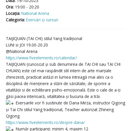
Data:
19/10/2023
Ora:
19:00 - 20:20
Locaţia:
National Arena
Categoria:
Exersări și cursuri
TAIJIQUAN (TAI CHI) stilul Yang tradițional
LUNI si JOI 19.00-20.20
@National Arena
https://www.fiveelements.ro/calendar/
TAIJIQUAN (cunoscut și sub denumirea de TAI CHI sau TAI CHI
CHUAN) este cel mai raspândit stil intern de arte marțiale
chinezesti, practicat astăzi in lumea intreagă mai ales ca o
disciplină de menținere a stării de sănătate, de sporire a
vitalității si de echilibrare psiho-emoțională. Este o cale de a-ți
găsi pacea interioară, vitalitatea și bucuria de a trăi.
Exersarile vor fi sustinute de Dana Mirza, instructor Qigong
și Tai Chi stilul Yang tradițional, Teacher autorizat Zhineng
Qigong
https://www.fiveelements.ro/despre-dana/
Număr participanți: minim 4, maxim 12