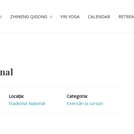
ZHINENG QIGONG
YIN YOGA
CALENDAR
RETREA
onal
Locaţia:
Categoria:
Stadionul Național
Exersări și cursuri