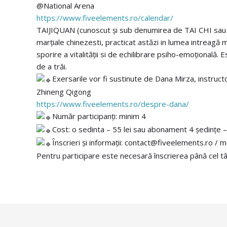
@National Arena
https://www.fiveelements.ro/calendar/
TAIJIQUAN (cunoscut și sub denumirea de TAI CHI sau T
marțiale chinezesti, practicat astăzi in lumea intreagă m
sporire a vitalității si de echilibrare psiho-emoțională. E
de a trăi.
Exersarile vor fi sustinute de Dana Mirza, instructo
Zhineng Qigong
https://www.fiveelements.ro/despre-dana/
Număr participanți: minim 4
Cost: o sedinta – 55 lei sau abonament 4 ședințe – 
Înscrieri și informații: contact@fiveelements.ro 
Pentru participare este necesară înscrierea până cel tâ