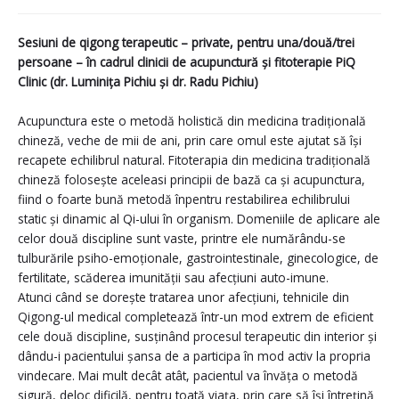
Sesiuni de qigong terapeutic – private, pentru una/două/trei
persoane – în cadrul clinicii de acupunctură și fitoterapie PiQ
Clinic (dr. Luminița Pichiu și dr. Radu Pichiu)
Acupunctura este o metodă holistică din medicina tradițională
chineză, veche de mii de ani, prin care omul este ajutat să își
recapete echilibrul natural. Fitoterapia din me
dicina tradițională
chineză folosește aceleasi principii de bază ca și acupunctura,
fiind o foarte bună metodă înpentru restabilirea echilibrului
static și dinamic al Qi-ului în organism. Domeniile de aplicare ale
celor două discipline sunt vaste, printre ele numărându-se
tulburările psiho-emoționale, gastrointestinale, ginecologice, de
fertilitate, scăderea imunității sau afecțiuni auto-imune.
Atunci când se dorește tratarea unor afecțiuni, tehnicile din
Qigong-ul medical completează într-un mod extrem de eficient
cele două discipline, susținând procesul terapeutic din interior și
dându-i pacientului șansa de a participa în mod activ la propria
vindecare. Mai mult decât atât, pacientul va învăța o metodă
sigură, deloc dificilă, pentru toată viața, prin care să își întrețină