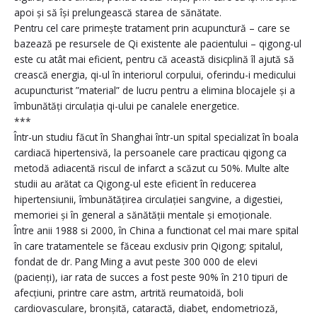
apoi și să își prelungească starea de sănătate.
Pentru cel care primește tratament prin acupunctură – care se
bazează pe resursele de Qi existente ale pacientului – qigong-ul
este cu atât mai eficient, pentru că această disicplină îl ajută să
crească energia, qi-ul în interiorul corpului, oferindu-i medicului
acupuncturist ”material” de lucru pentru a elimina blocajele și a
îmbunătăți circulația qi-ului pe canalele energetice.
***
Într-un studiu făcut în Shanghai într-un spital specializat în boala
cardiacă hipertensivă, la persoanele care practicau qigong ca
metodă adiacentă riscul de infarct a scăzut cu 50%. Multe alte
studii au arătat ca Qigong-ul este eficient în reducerea
hipertensiunii, îmbunătățirea circulației sangvine, a digestiei,
memoriei și în general a sănătății mentale și emoționale.
Între anii 1988 si 2000, în China a functionat cel mai mare spital
în care tratamentele se făceau exclusiv prin Qigong; spitalul,
fondat de dr. Pang Ming a avut peste 300 000 de elevi
(pacienți), iar rata de succes a fost peste 90% în 210 tipuri de
afecțiuni, printre care astm, artrită reumatoidă, boli
cardiovasculare, bronșită, cataractă, diabet, endometrioză,