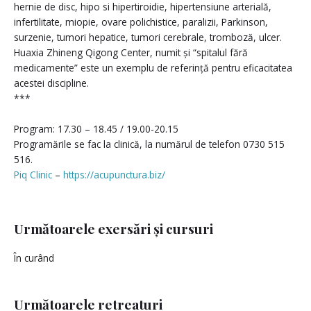
hernie de disc, hipo si hipertiroidie, hipertensiune arterială,
infertilitate, miopie, ovare polichistice, paralizii, Parkinson,
surzenie, tumori hepatice, tumori cerebrale, tromboză, ulcer.
Huaxia Zhineng Qigong Center, numit și “spitalul fără
medicamente” este un exemplu de referință pentru eficacitatea
acestei discipline.
***
Program: 17.30 – 18.45 / 19.00-20.15
Programările se fac la clinică, la numărul de telefon 0730 515
516.
Piq Clinic
–
https://acupunctura.biz/
Următoarele exersări și cursuri
În curând
Următoarele retreaturi