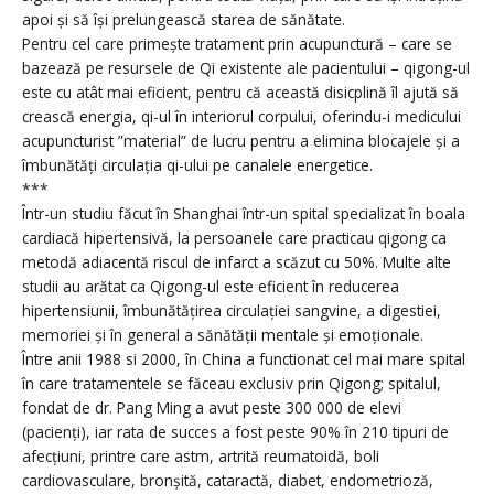
apoi și să își prelungească starea de sănătate.
Pentru cel care primește tratament prin acupunctură – care se
bazează pe resursele de Qi existente ale pacientului – qigong-ul
este cu atât mai eficient, pentru că această disicplină îl ajută să
crească energia, qi-ul în interiorul corpului, oferindu-i medicului
acupuncturist ”material” de lucru pentru a elimina blocajele și a
îmbunătăți circulația qi-ului pe canalele energetice.
***
Într-un studiu făcut în Shanghai într-un spital specializat în boala
cardiacă hipertensivă, la persoanele care practicau qigong ca
metodă adiacentă riscul de infarct a scăzut cu 50%. Multe alte
studii au arătat ca Qigong-ul este eficient în reducerea
hipertensiunii, îmbunătățirea circulației sangvine, a digestiei,
memoriei și în general a sănătății mentale și emoționale.
Între anii 1988 si 2000, în China a functionat cel mai mare spital
în care tratamentele se făceau exclusiv prin Qigong; spitalul,
fondat de dr. Pang Ming a avut peste 300 000 de elevi
(pacienți), iar rata de succes a fost peste 90% în 210 tipuri de
afecțiuni, printre care astm, artrită reumatoidă, boli
cardiovasculare, bronșită, cataractă, diabet, endometrioză,