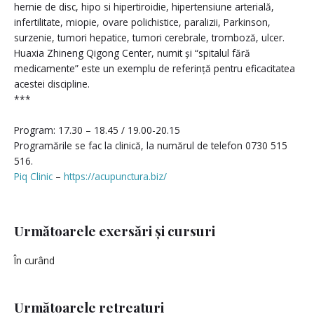
hernie de disc, hipo si hipertiroidie, hipertensiune arterială,
infertilitate, miopie, ovare polichistice, paralizii, Parkinson,
surzenie, tumori hepatice, tumori cerebrale, tromboză, ulcer.
Huaxia Zhineng Qigong Center, numit și “spitalul fără
medicamente” este un exemplu de referință pentru eficacitatea
acestei discipline.
***
Program: 17.30 – 18.45 / 19.00-20.15
Programările se fac la clinică, la numărul de telefon 0730 515
516.
Piq Clinic
–
https://acupunctura.biz/
Următoarele exersări și cursuri
În curând
Următoarele retreaturi