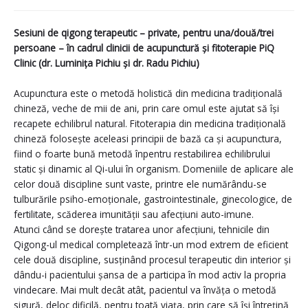
Sesiuni de qigong terapeutic – private, pentru una/două/trei
persoane – în cadrul clinicii de acupunctură și fitoterapie PiQ
Clinic (dr. Luminița Pichiu și dr. Radu Pichiu)
Acupunctura este o metodă holistică din medicina tradițională
chineză, veche de mii de ani, prin care omul este ajutat să își
recapete echilibrul natural. Fitoterapia din me
dicina tradițională
chineză folosește aceleasi principii de bază ca și acupunctura,
fiind o foarte bună metodă înpentru restabilirea echilibrului
static și dinamic al Qi-ului în organism. Domeniile de aplicare ale
celor două discipline sunt vaste, printre ele numărându-se
tulburările psiho-emoționale, gastrointestinale, ginecologice, de
fertilitate, scăderea imunității sau afecțiuni auto-imune.
Atunci când se dorește tratarea unor afecțiuni, tehnicile din
Qigong-ul medical completează într-un mod extrem de eficient
cele două discipline, susținând procesul terapeutic din interior și
dându-i pacientului șansa de a participa în mod activ la propria
vindecare. Mai mult decât atât, pacientul va învăța o metodă
sigură, deloc dificilă, pentru toată viața, prin care să își întrețină