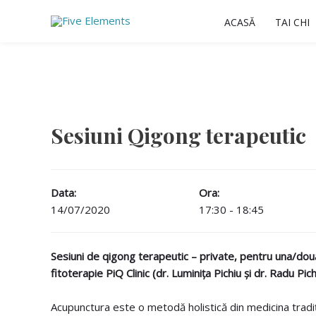
Skip
ACASĂ
TAI CHI
to
content
Sesiuni Qigong terapeutic
Data:
Ora:
14/07/2020
17:30 - 18:45
Sesiuni de qigong terapeutic – private, pentru una/două/
fitoterapie PiQ Clinic (dr. Luminița Pichiu și dr. Radu Pich
Acupunctura este o metodă holistică din medicina tradiț