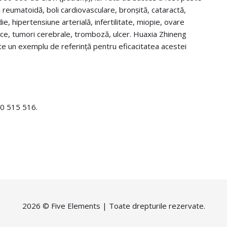
ă reumatoidă, boli cardiovasculare, bronșită, cataractă,
ie, hipertensiune arterială, infertilitate, miopie, ovare
atice, tumori cerebrale, tromboză, ulcer. Huaxia Zhineng
te un exemplu de referință pentru eficacitatea acestei
730 515 516.
2026 ©
Five Elements
| Toate drepturile rezervate.