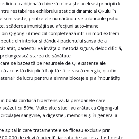
 me
dicina tradițională chineză folosește aceleasi principii de
u restabilirea echilibrului static și dinamic al Qi-ului în
ne sunt vaste, printre ele numărându-se tulburările psiho-
te, scăderea imunității sau afecțiuni auto-imune.
ile din Qigong-ul medical completează într-un mod extrem
peutic din interior și dându-i pacientului șansa de a
ât atât, pacientul va învăța o metodă sigură, deloc dificilă,
își prelungească starea de sănătate.
 care se bazează pe resursele de Qi existente ale
că această disicplină îl ajută să crească energia, qi-ul în
aterial” de lucru pentru a elimina blocajele și a îmbunătăți
at în boala cardiacă hipertensivă, la persoanele care
a scăzut cu 50%. Multe alte studii au arătat ca Qigong-ul
circulației sangvine, a digestiei, memoriei și în general a
re spital în care tratamentele se făceau exclusiv prin
300 000 de elevi (pacienți), iar rata de succes a fost peste