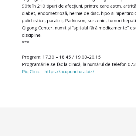
90% în 210 tipuri de afecțiuni, printre care astm, artrit
diabet, endometrioză, hernie de disc, hipo si hipertiroid
polichistice, paralizii, Parkinson, surzenie, tumori hep
Qigong Center, numit și “spitalul fără medicamente” es
discipline.
***
Program: 17.30 – 18.45 / 19.00-20.15
Programările se fac la clinică, la numărul de telefon 0
Piq Clinic
–
https://acupunctura.biz/