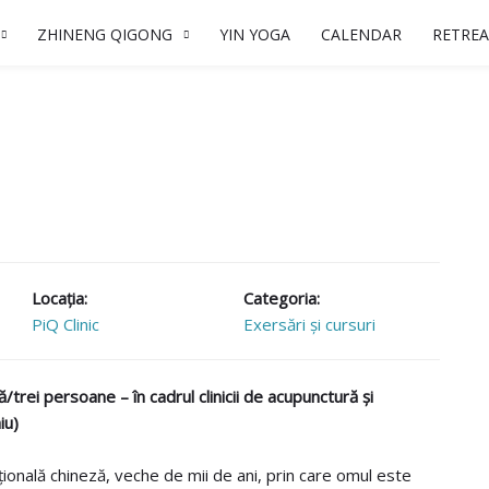
ZHINENG QIGONG
YIN YOGA
CALENDAR
RETREA
Locaţia:
Categoria:
PiQ Clinic
Exersări și cursuri
trei persoane – în cadrul clinicii de acupunctură și
iu)
ională chineză, veche de mii de ani, prin care omul este