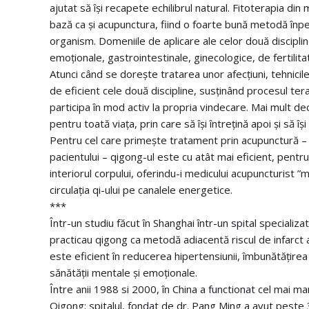
ajutat să își recapete echilibrul natural. Fitoterapia din
bază ca și acupunctura, fiind o foarte bună metodă înpentr
organism. Domeniile de aplicare ale celor două discipli
emoționale, gastrointestinale, ginecologice, de fertilita
Atunci când se dorește tratarea unor afecțiuni, tehnic
de eficient cele două discipline, susținând procesul tera
participa în mod activ la propria vindecare. Mai mult dec
pentru toată viața, prin care să își întrețină apoi și să 
Pentru cel care primește tratament prin acupunctură –
pacientului – qigong-ul este cu atât mai eficient, pentru 
interiorul corpului, oferindu-i medicului acupuncturist ”m
circulația qi-ului pe canalele energetice.
***
Într-un studiu făcut în Shanghai într-un spital specializ
practicau qigong ca metodă adiacentă riscul de infarct 
este eficient în reducerea hipertensiunii, îmbunătățirea 
sănătății mentale și emoționale.
Între anii 1988 si 2000, în China a functionat cel mai ma
Qigong; spitalul, fondat de dr. Pang Ming a avut peste 