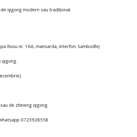
i de qigong modern sau tradițional.
opa Rusu nr. 16A, mansarda, interfon: Sambodhi)
si qigong.
decembrie)
i sau de zhineng qigong.
aj whatsapp 0723928558