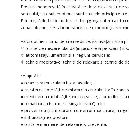
Postura neadecvată în activitățile de zi cu zi, stilul de
somnului, stresul emoțional sunt cauzele principale ale d
Prin mișcările fluide, naturale din qigong putem ajuta cor
zona coloanei, restabilind starea de echilibru și armonie
Vă propunem, timp de cinci ședinte, să învățăm și să p
⚛️ forme de mișcare blândă (în picioare și pe scaun) însoț
⚛️ automasajul umerilor și al regiunii cervicale;
⚛️ tehnici meditative: tehnici de relaxare și tehnici de 
ce ajută la:
● relaxarea musculaturii și a fasciilor;
● creșterea libertății de mișcare a articulațiilor în zona 
● menținerea mobilității zonei cervicale, a umerilor si a 
● o mai buna circulatie a sîngelui și a Qi-ului;
● prevenirea și ameliorarea durerilor musculare, a rigidit
● îmbunătățirea posturii;
● o stare mai mare de relaxare si prezenta.