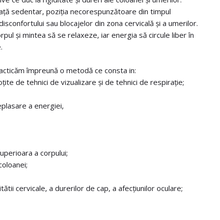
 viață sedentar, poziția necorespunzătoare din timpul
isconfortului sau blocajelor din zona cervicală și a umerilor.
pul și mintea să se relaxeze, iar energia să circule liber în
.
racticăm împreună o metodă ce consta in:
ite de tehnici de vizualizare și de tehnici de respirație;
deplasare a energiei,
superioara a corpului;
coloanei;
ătii cervicale, a durerilor de cap, a afecțiunilor oculare;