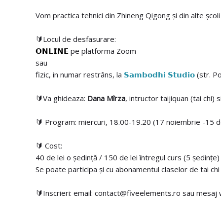
Vom practica tehnici din Zhineng Qigong și din alte școl
🔰Locul de desfasurare:
𝗢𝗡𝗟𝗜𝗡𝗘
pe platforma Zoom
sau
fizic, in numar restrâns, la
𝗦𝗮𝗺𝗯𝗼𝗱𝗵𝗶 𝗦𝘁𝘂𝗱𝗶𝗼
(str. P
🔰Va ghideaza:
Dana Mîrza
, intructor taijiquan (tai chi) 
🔰 Program: miercuri, 18.00-19.20 (17 noiembrie -15 
🔰 Cost:
40 de lei o ședință / 150 de lei întregul curs (5 ședințe)
Se poate participa și cu abonamentul claselor de tai ch
🔰Inscrieri: email: contact@fiveelements.ro sau mes