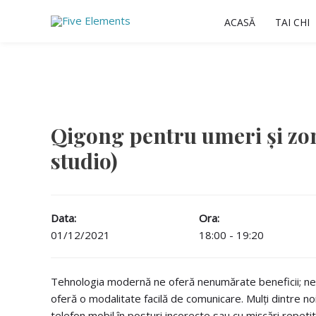
Skip
ACASĂ
TAI CHI
to
content
Qigong pentru umeri și zona
studio)
Data:
Ora:
01/12/2021
18:00 - 19:20
Tehnologia modernă ne oferă nenumărate beneficii; ne 
oferă o modalitate facilă de comunicare. Mulți dintre n
telefon mobil în posturi incorecte sau cu mișcări repetiti