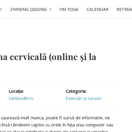
ZHINENG QIGONG
YIN YOGA
CALENDAR
RETREA
 cervicală (online și la
Locaţia:
Categoria:
Sambodhi.ro
Exersări și cursuri
ușurează mult munca, poate fi sursă de informatie, ne
oi însă rămânem captivi cu orele în fața unui computer sau
ve ce duc la rigiditate și dureri ale coloanei și umerilor.