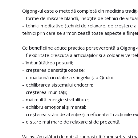
Qigong-ul este o metodă completă din medicina tradiționa
– forme de mișcare blândă, însoțite de tehnici de vizuali
– tehnici meditative (tehnici de relaxare, de creștere a e
tehnici prin care se armonizează toate aspectele ființei: 
Ce
beneficii
ne aduce practica perseverentă a Qigong-u
– flexibilitate crescută a articulațiilor și a coloanei verte
– îmbunătățirea posturii;
– creșterea densității osoase;
– o mai bună circulație a sângelui și a Qi-ului;
– echilibrarea sistemului endocrin;
– creșterea imunității;
– mai multă energie și vitalitate;
– echilibru emoțional și mental;
– creșterea stării de atenție și a eficienței în acțiunile e
– o stare mai mare de relaxare și de prezență.
Va invităm alături de noi să cunoașteți frumusețea și mai