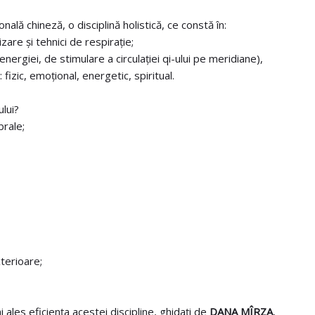
lă chineză, o disciplină holistică, ce constă în:
zare și tehnici de respirație;
nergiei, de stimulare a circulației qi-ului pe meridiane),
fizic, emoțional, energetic, spiritual.
lui?
brale;
xterioare;
 ales eficiența acestei discipline, ghidați de
DANA MÎRZA
,