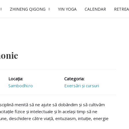
ZHINENG QIGONG
YIN YOGA
CALENDAR
RETREA
monie
Locaţia:
Categoria:
Sambodhi.ro
Exersări și cursuri
sciplină menită să ne ajute să dobândim și să cultivăm
tațile fizice și intelectuale și în același timp să ne
ne, deschidere către viață, entuziasm, intuiție, energie