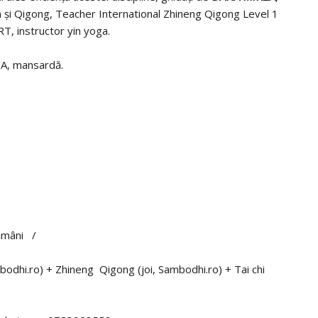
uan și Qigong, Teacher International Zhineng Qigong Level 1
T, instructor yin yoga.
6A, mansardă.
tămâni /
odhi.ro) + Zhineng Qigong (joi, Sambodhi.ro) + Tai chi