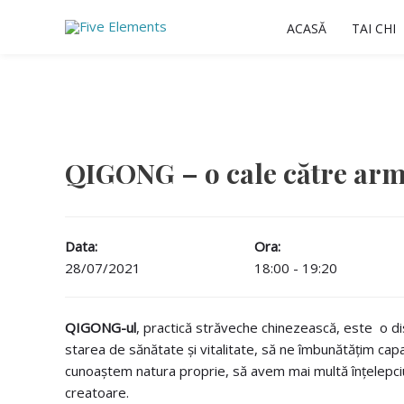
Skip
ACASĂ
TAI CHI
to
content
QIGONG – o cale către ar
Data:
Ora:
28/07/2021
18:00 - 19:20
QIGONG-ul
, practică străveche chinezească, este o di
starea de sănătate și vitalitate, să ne îmbunătățim capaci
cunoaștem natura proprie, să avem mai multă înțelepciu
creatoare.