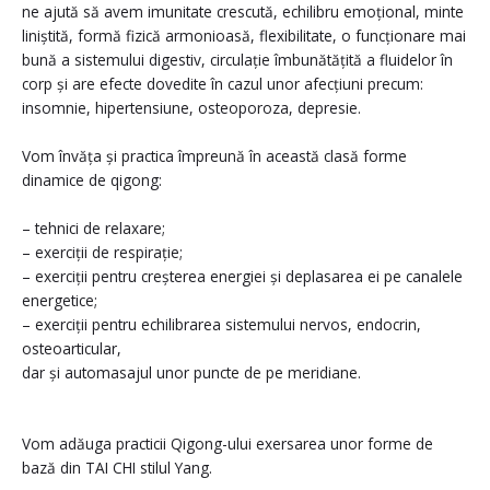
ne ajută să avem imunitate crescută, echilibru emoțional, minte
liniștită, formă fizică armonioasă, flexibilitate, o funcționare mai
bună a sistemului digestiv, circulație îmbunătățită a fluidelor în
corp și are efecte dovedite în cazul unor afecțiuni precum:
insomnie, hipertensiune, osteoporoza, depresie.
Vom învăța și practica împreună în această clasă forme
dinamice de qigong:
– tehnici de relaxare;
– exerciții de respirație;
– exerciții pentru creșterea energiei și deplasarea ei pe canalele
energetice;
– exerciții pentru echilibrarea sistemului nervos, endocrin,
osteoarticular,
dar și automasajul unor puncte de pe meridiane.
Vom adăuga practicii Qigong-ului exersarea unor forme de
bază din TAI CHI stilul Yang.