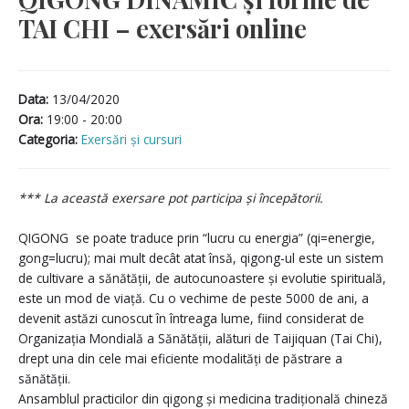
TAI CHI – exersări online
Data:
13/04/2020
Ora:
19:00 - 20:00
Categoria:
Exersări și cursuri
*** La această exersare pot participa și începătorii.
QIGONG se poate traduce prin “lucru cu energia” (qi=energie,
gong=lucru); mai mult decât atat însă, qigong-ul este un sistem
de cultivare a sănătății, de autocunoastere și evolutie spirituală,
este un mod de viață. Cu o vechime de peste 5000 de ani, a
devenit astăzi cunoscut în întreaga lume, fiind considerat de
Organizația Mondială a Sănătății, alături de Taijiquan (Tai Chi),
drept una din cele mai eficiente modalități de păstrare a
sănătății.
Ansamblul practicilor din qigong și medicina tradițională chineză