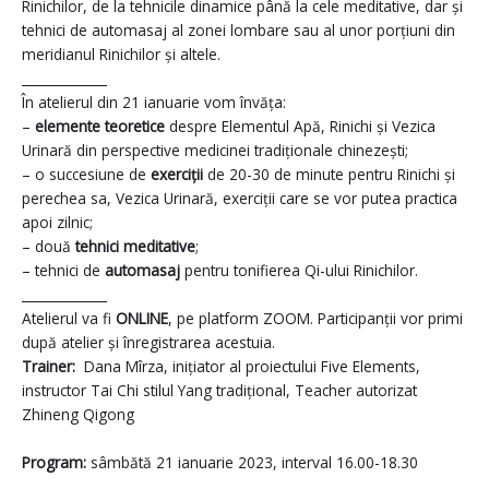
Rinichilor, de la tehnicile dinamice până la cele meditative, dar și
tehnici de automasaj al zonei lombare sau al unor porțiuni din
meridianul Rinichilor și altele.
_____________
În atelierul din 21 ianuarie vom învăța:
–
elemente teoretice
despre Elementul Apă, Rinichi și Vezica
Urinară din perspective medicinei tradiționale chinezești;
– o succesiune de
exerciții
de 20-30 de minute pentru Rinichi și
perechea sa, Vezica Urinară, exerciții care se vor putea practica
apoi zilnic;
– două
tehnici meditative
;
– tehnici de
automasaj
pentru tonifierea Qi-ului Rinichilor.
_____________
Atelierul va fi
ONLINE
, pe platform ZOOM. Participanții vor primi
după atelier și înregistrarea acestuia.
Trainer:
Dana Mîrza, inițiator al proiectului Five Elements,
instructor Tai Chi stilul Yang tradițional, Teacher autorizat
Zhineng Qigong
Program:
sâmbătă 21 ianuarie 2023, interval 16.00-18.30