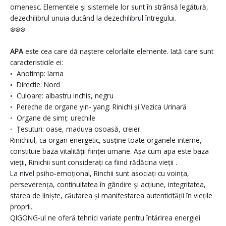
omenesc. Elementele și sistemele lor sunt în strânsă legătură,
dezechilibrul unuia ducând la dezechilibrul întregului.
❄️
❄️
❄️
APA
este cea care dă naștere celorlalte elemente. Iată care sunt
caracteristicile ei:
◦ Anotimp: Iarna
◦ Directie: Nord
◦ Culoare: albastru inchis, negru
◦ Pereche de organe yin- yang: Rinichi și Vezica Urinară
◦ Organe de simț: urechile
◦ Țesuturi: oase, maduva osoasă, creier.
Rinichiul, ca organ energetic, susține toate organele interne,
constituie baza vitalității ființei umane. Așa cum apa este baza
vieții, Rinichii sunt considerați ca fiind rădăcina vieții .
La nivel psiho-emoțional, Rinchii sunt asociați cu voința,
perseverența, continuitatea în gândire și acțiune, integritatea,
starea de liniște, căutarea și manifestarea autenticității în viețile
proprii.
QIGONG-ul ne oferă tehnici variate pentru întărirea energiei