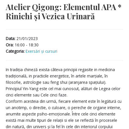
Atelier Qigong: Elementul APA *
Rinichi și Vezica Urinară
Data:
21/01/2023
Ora:
16:00 - 18:30
Categoria:
Exersări și cursuri
In tradiția chineză exista câteva principii regasite in medicina
tradițională, in practicile energetice, în artele marțiale, în
filosofie, astrologie sau feng shui (aranjarea spațiului).
Principiul Yin-Yang este cel mai cunoscut, alături de Legea celor
cinci elemente sau Cele cinci faze.
Conform acesteia din urmă, fiecare element este în legătură cu
un anotimp, o directie, o culoare, o pereche de organe interne,
anumite aspecte psiho-emoționale. Între cele cinci elemente
există mai multe tipuri de relații si ele se reflectă în procesele
din natură, din univers și la fel în cele din interiorul corpului