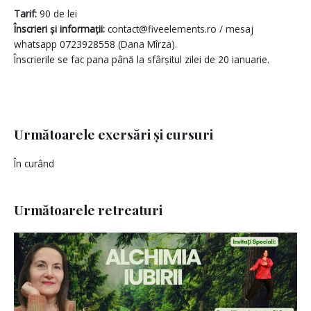
Tarif:
90 de lei
Înscrieri și informații:
contact@fiveelements.ro / mesaj
whatsapp 0723928558 (Dana Mîrza).
Înscrierile se fac pana până la sfârșitul zilei de 20 ianuarie.
Următoarele exersări și cursuri
În curând
Următoarele retreaturi