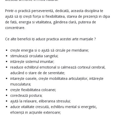
Printr-o practică perseverentă, dedicată, aceasta disciplina te
ajută să iți crești forța si flexibilitatea, starea de prezență in clipa
de fată, energia si vitalitatea, gândirea clară, puterea de
concentrare.
Ce alte beneficii iți aduce practica acestei arte marțiale ?
crește energia si o ajută să circule pe meridiane;
stimulează circulatia sangelui;
intărește sistemul imunitar;
readuce echilibrul emotional si calmează cortexul cerebral,
aducând o stare de de serenitate;
intarește oasele, crește mobilitatea articulațiilor, intărește
musculatura;
crește flexibilitatea coloanei;
corectează postura;
ajută la relaxare, eliberarea stresului;
aduce vitalitate crescută, echilibru mental si energetic,
eficiență in acțiunile exterioare;