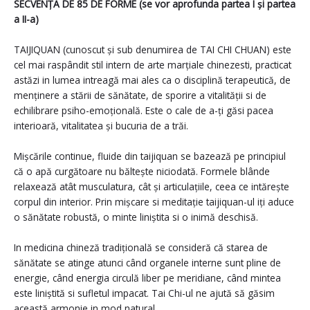
SECVENȚA DE 85 DE FORME (se vor aprofunda partea I și partea
a II-a)
TAIJIQUAN (cunoscut și sub denumirea de TAI CHI CHUAN) este
cel mai raspândit stil intern de arte marțiale chinezesti, practicat
astăzi in lumea intreagă mai ales ca o disciplină terapeutică, de
menținere a stării de sănătate, de sporire a vitalității si de
echilibrare psiho-emoțională. Este o cale de a-ți găsi pacea
interioară, vitalitatea și bucuria de a trăi.
Mișcările continue, fluide din taijiquan se bazează pe principiul
că o apă curgătoare nu băltește niciodată. Formele blânde
relaxează atât musculatura, cât și articulațiile, ceea ce intărește
corpul din interior. Prin mișcare si meditație taijiquan-ul iți aduce
o sănătate robustă, o minte liniștita si o inimă deschisă.
In medicina chineză tradițională se consideră că starea de
sănătate se atinge atunci când organele interne sunt pline de
energie, când energia circulă liber pe meridiane, când mintea
este liniștită si sufletul impacat. Tai Chi-ul ne ajută să găsim
această armonie in mod natural.