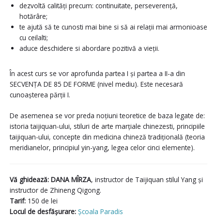
dezvoltă calități precum: continuitate, perseverență,
hotărâre;
te ajută să te cunosti mai bine si să ai relații mai armonioase
cu ceilalti;
aduce deschidere si abordare pozitivă a vieții.
În acest curs se vor aprofunda partea I și partea a II-a din
SECVENȚA DE 85 DE FORME (nivel mediu). Este necesară
cunoașterea părții I.
De asemenea se vor preda noțiuni teoretice de baza legate de:
istoria taijiquan-ului, stiluri de arte marțiale chinezesti, principiile
taijiquan-ului, concepte din medicina chineză tradițională (teoria
meridianelor, principiul yin-yang, legea celor cinci elemente).
Vă ghidează: DANA MÎRZA
, instructor de Taijiquan stilul Yang și
instructor de Zhineng Qigong.
Tarif:
150 de lei
Locul de desfășurare:
Școala Paradis