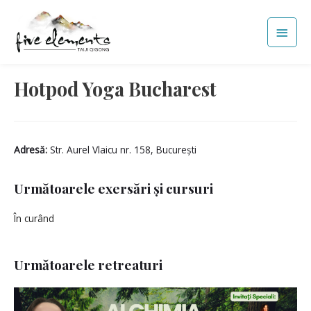
Skip
Main
to
Men
content
Hotpod Yoga Bucharest
Adresă:
Str. Aurel Vlaicu nr. 158, București
Următoarele exersări și cursuri
În curând
Următoarele retreaturi