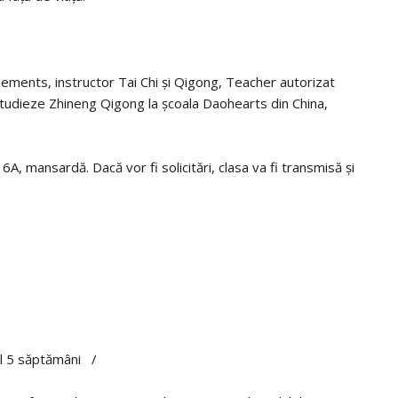
e Elements, instructor Tai Chi și Qigong, Teacher autorizat
studieze Zhineng Qigong la școala Daohearts din China,
A, mansardă. Dacă vor fi solicitări, clasa va fi transmisă și
il 5 săptămâni /