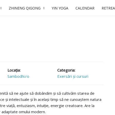
ZHINENG QIGONG
YIN YOGA
CALENDAR
RETREA
Locaţia:
Categoria:
Sambodhi.ro
Exersări și cursuri
ă menită să ne ajute să dobândim și să cultivăm starea de
ice și intelectuale și în același timp să ne cunoaștem natura
e viață, entuziasm, intuiție, energie creatoare. Are la
dar adaptate omului modern.