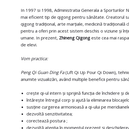
In 1997 si 1998, Administratia Generala a Sporturilor N
mai eficient tip de qigong pentru sănătate. Creatorul sa
qigong tradițional, arte marțiale, medicină tradițională 
pentru a oferi prin acest sistem deschis o viziune și înț
umane. In prezent,
Zhineng Qigong
este cea mai raspan
de elevi.
Vom practica:
Peng Qi Guan Ding Fa
(Lift Qi Up Pour Qi Down), tehnic
anumite vizualizări, având multiple beneficii pentru sănăt
crește qi-ul intern și sprijină funcția de închidere și
întărește întregul corp și ajută la eliminarea blocajelo
susține curgerea armonioasă a qi-ului pe meridianel
dezvoltă senzitivitatea;
corectează postura ;
dezvoltă atenția în momentul prezent și deschiderea