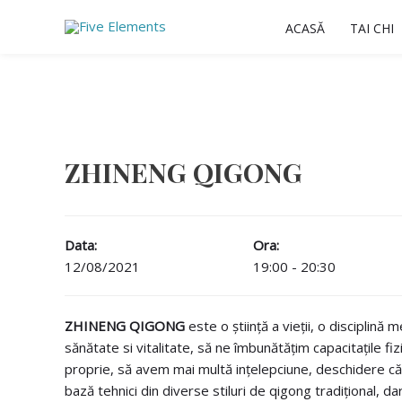
Skip
ACASĂ
TAI CHI
to
content
ZHINENG QIGONG
Data:
Ora:
12/08/2021
19:00 - 20:30
ZHINENG QIGONG
este o știință a vieții, o disciplin
sănătate si vitalitate, să ne îmbunătățim capacitațile fiz
proprie, să avem mai multă ințelepciune, deschidere cătr
bază tehnici din diverse stiluri de qigong tradițional, 