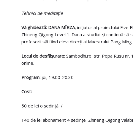
Tehnici de meditație
Vă ghidează:
DANA MÎRZA
, inițiator al proiectului Fiv
Zhineng Qigong Level 1. Dana a studiat și continuă să 
profesorii săi fiind elevi direcți ai Maestrului Pang Ming.
Locul de desfășurare:
Sambodhi.ro, str. Popa Rusu nr. 16
online.
Program:
joi, 19.00-20.30
Cost:
50 de lei o ședință /
140 de lei abonament 4 ședințe Zhineng Qigong valab