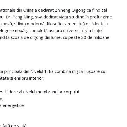
ationale din China a declarat Zhineng Qigong ca fiind cel
u, Dr. Pang Ming, si-a dedicat viața studiind în profunzime
chineză, stiința modernă, filosofie și medicină occidentala,
elegere nouă și completă asupra universului și a ființei
dită școală de qigong din lume, cu peste 20 de milioane
a principală din Nivelul 1. Ea combină mișcări ușoare cu
ate și ehilibru interior:
 deschidere al nivelul membranelor corpului;
r;
e energetice;
 față de viață.