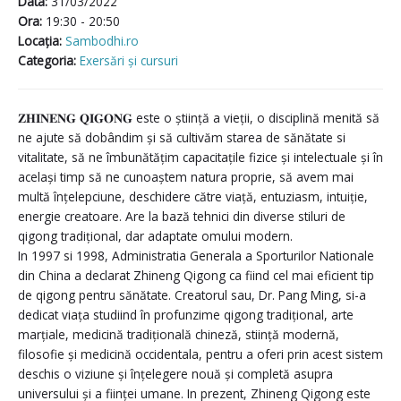
Data:
31/03/2022
Ora:
19:30 - 20:50
Locaţia:
Sambodhi.ro
Categoria:
Exersări și cursuri
𝐙𝐇𝐈𝐍𝐄𝐍𝐆 𝐐𝐈𝐆𝐎𝐍𝐆 este o știință a vieții, o disciplină menită să
ne ajute să dobândim și să cultivăm starea de sănătate si
vitalitate, să ne îmbunătățim capacitațile fizice și intelectuale și în
același timp să ne cunoaștem natura proprie, să avem mai
multă înțelepciune, deschidere către viață, entuziasm, intuiție,
energie creatoare. Are la bază tehnici din diverse stiluri de
qigong tradițional, dar adaptate omului modern.
In 1997 si 1998, Administratia Generala a Sporturilor Nationale
din China a declarat Zhineng Qigong ca fiind cel mai eficient tip
de qigong pentru sănătate. Creatorul sau, Dr. Pang Ming, si-a
dedicat viața studiind în profunzime qigong tradițional, arte
marțiale, medicină tradițională chineză, stiință modernă,
filosofie și medicină occidentala, pentru a oferi prin acest sistem
deschis o viziune și înțelegere nouă și completă asupra
universului și a ființei umane. In prezent, Zhineng Qigong este