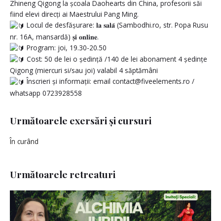
Zhineng Qigong la școala Daohearts din China, profesorii săi
fiind elevi direcți ai Maestrului Pang Ming.
Locul de desfășurare: 𝐥𝐚 𝐬𝐚𝐥𝐚̆ (Sambodhi.ro, str. Popa Rusu
nr. 16A, mansardă) 𝐬̦𝐢 𝐨𝐧𝐥𝐢𝐧𝐞.
Program: joi, 19.30-20.50
Cost: 50 de lei o ședință /140 de lei abonament 4 ședințe
Qigong (miercuri si/sau joi) valabil 4 săptămâni
Înscrieri și informații: email contact@fiveelements.ro /
whatsapp 0723928558
Următoarele exersări și cursuri
În curând
Următoarele retreaturi