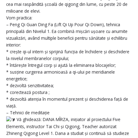
cea mai raspândită școală de qigong din lume, cu peste 20 de
milioane de elevi.
Vom practica:
– Peng Qi Guan Ding Fa (Lift Qi Up Pour Qi Down), tehnica
principală din Nivelul 1. Ea combină mișcări ușoare cu anumite
vizualizări, având multiple beneficii pentru sănătate și echilibru
interior:
* crește qi-ul intern și sprijină funcția de închidere și deschidere
la nivelul membranelor corpului;
* întărește întregul corp și ajută la eliminarea blocajelor;
* susține curgerea armonioasă a qi-ului pe meridianele
energetice;
* dezvoltă senzitivitatea;
* corectează postura ;
* dezvoltă atenția în momentul prezent și deschiderea față de
viață.
– Tehnici de meditație
Vă ghidează: DANA MÎRZA, inițiator al proiectului Five
Elements, instructor Tai Chi și Qigong, Teacher autorizat
Zhineng Qigong Level 1. Dana a studiat și continuă să studieze