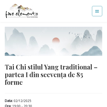
Skip
Main
to
Men
content
Tai Chi stilul Yang traditional –
partea I din secvența de 85
forme
Data:
02/12/2025
Ora:
19:00 - 20:30