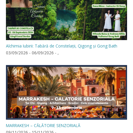
Alchimia Iubirii: Tabără de Constelații, Qigong și Gong Bath
03/09/2026 - 06/09/2026 - ,
MARRAKESH – CĂLĂTORIE SENZORIALĂ
09/11/2026 - 15/11/2026 - ,