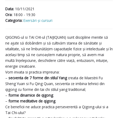
Data:
10/11/2021
Ora:
18:00 - 19:30
Categoria:
Exersări și cursuri
QIGONG-ul si TAI CHI-ul (TAIJIQUAN) sunt discipline menite să
ne ajute să dobândim și să cultivăm starea de sănătate și
vitalitate, să ne îmbunătățim capacitațile fizice și intelectuale și în
același timp să ne cunoaștem natura proprie, să avem mai
multă înțelepciune, deschidere către viață, entuziasm, intuiție,
energie creatoare.
Vom invata si practica impreuna:
–
secventa de 7 forme din stilul Yang
creata de Maestrii Fu
Sheng Yuan si Fu Qing Quan, secventa ce imbina tehnici din
qigong cu forme din tai chi stilul yang traditional;
–
forme dinamice de qigong
;
–
forme meditative de qigong
.
Ce beneficii ne aduce practica perseverentă a Qigong-ului si a
Tai Chi-ului?