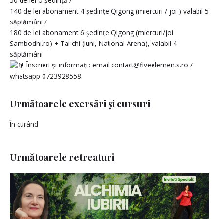
50 de lei o ședință /
140 de lei abonament 4 ședințe Qigong (miercuri / joi ) valabil 5
săptămâni /
180 de lei abonament 6 ședințe Qigong (miercuri/joi
Sambodhi.ro) + Tai chi (luni, National Arena), valabil 4
săptămâni
Înscrieri și informații: email contact@fiveelements.ro /
whatsapp 0723928558.
Următoarele exersări și cursuri
În curând
Următoarele retreaturi