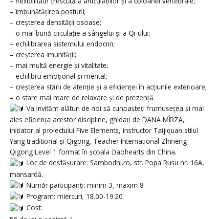
– flexibilitate crescută a articulațiilor și a coloanei vertebrale;
– îmbunătățirea posturii;
– creșterea densității osoase;
– o mai bună circulație a sângelui și a Qi-ului;
– echilibrarea sistemului endocrin;
– creșterea imunității;
– mai multă energie și vitalitate;
– echilibru emoțional și mental;
– creșterea stării de atenție și a eficienței în acțiunile exterioare;
– o stare mai mare de relaxare și de prezență.
Va invităm alături de noi să cunoașteți frumusețea și mai
ales eficiența acestor discipline, ghidați de DANA MÎRZA,
inițiator al proiectului Five Elements, instructor Taijiquan stilul
Yang traditional și Qigong, Teacher International Zhineng
Qigong Level 1 format în școala Daohearts din China.
Loc de desfășurare: Sambodhi.ro, str. Popa Rusu nr. 16A,
mansardă.
Număr participanți: minim 3, maxim 8
Program: miercuri, 18.00-19.20
Cost: