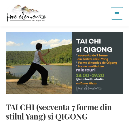
Skip
Main
to
Men
content
TAI CHI (secventa 7 forme din
stilul Yang) si QIGONG