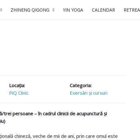
ZHINENG QIGONG
YIN YOGA
CALENDAR
RETREA
Locaţia:
Categoria:
PiQ Clinic
Exersări și cursuri
trei persoane – în cadrul clinicii de acupunctură și
iu)
ională chineză, veche de mii de ani, prin care omul este