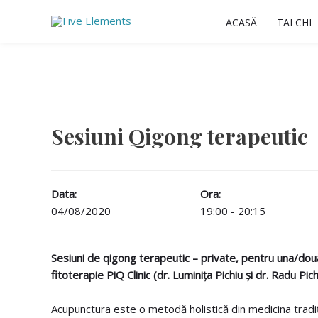
Skip
ACASĂ
TAI CHI
to
content
Sesiuni Qigong terapeutic
Data:
Ora:
04/08/2020
19:00 - 20:15
Sesiuni de qigong terapeutic – private, pentru una/două/
fitoterapie PiQ Clinic (dr. Luminița Pichiu și dr. Radu Pich
Acupunctura este o metodă holistică din medicina tradiț