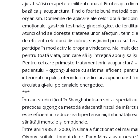
ajutat să își recapete echilibrul natural. Fitoterapia din
bază ca și acupunctura, fiind o foarte bună metodă pentru 
organism. Domeniile de aplicare ale celor două discipli
emoționale, gastrointestinale, ginecologice, de fertilita
Atunci când se dorește tratarea unor afecțiuni, tehnic
de eficient cele două discipline, susținând procesul tera
participa în mod activ la propria vindecare. Mai mult dec
pentru toată viața, prin care să își întrețină apoi și să 
Pentru cel care primește tratament prin acupunctură –
pacientului – qigong-ul este cu atât mai eficient, pentru 
interiorul corpului, oferindu-i medicului acupuncturist ”m
circulația qi-ului pe canalele energetice.
***
Într-un studiu făcut în Shanghai într-un spital specializ
practicau qigong ca metodă adiacentă riscul de infarct 
este eficient în reducerea hipertensiunii, îmbunătățirea 
sănătății mentale și emoționale.
Între anii 1988 si 2000, în China a functionat cel mai ma
Qigong; spitalul, fondat de dr. Pang Ming a avut peste 