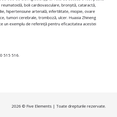
ă reumatoidă, boli cardiovasculare, bronșită, cataractă,
ie, hipertensiune arterială, infertilitate, miopie, ovare
atice, tumori cerebrale, tromboză, ulcer. Huaxia Zhineng
te un exemplu de referință pentru eficacitatea acestei
730 515 516.
2026 ©
Five Elements
| Toate drepturile rezervate.