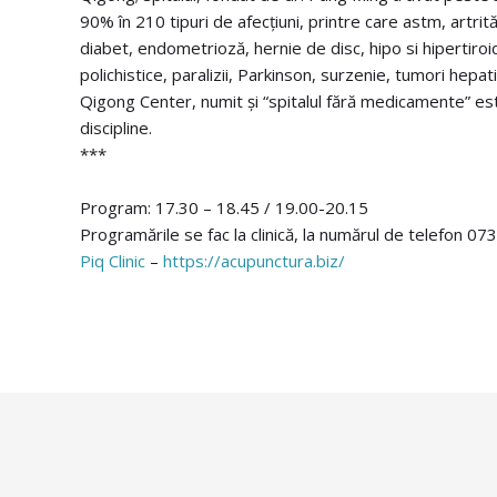
90% în 210 tipuri de afecțiuni, printre care astm, artrit
diabet, endometrioză, hernie de disc, hipo si hipertiroid
polichistice, paralizii, Parkinson, surzenie, tumori hep
Qigong Center, numit și “spitalul fără medicamente” es
discipline.
***
Program: 17.30 – 18.45 / 19.00-20.15
Programările se fac la clinică, la numărul de telefon 0
Piq Clinic
–
https://acupunctura.biz/