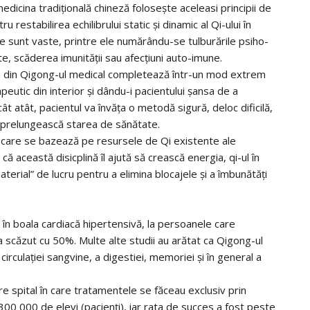
 me
dicina tradițională chineză folosește aceleasi principii de
restabilirea echilibrului static și dinamic al Qi-ului în
ne sunt vaste, printre ele numărându-se tulburările psiho-
te, scăderea imunității sau afecțiuni auto-imune.
ile din Qigong-ul medical completează într-un mod extrem
peutic din interior și dându-i pacientului șansa de a
ât atât, pacientul va învăța o metodă sigură, deloc dificilă,
își prelungească starea de sănătate.
 care se bazează pe resursele de Qi existente ale
că această disicplină îl ajută să crească energia, qi-ul în
aterial” de lucru pentru a elimina blocajele și a îmbunătăți
at în boala cardiacă hipertensivă, la persoanele care
a scăzut cu 50%. Multe alte studii au arătat ca Qigong-ul
circulației sangvine, a digestiei, memoriei și în general a
re spital în care tratamentele se făceau exclusiv prin
300 000 de elevi (pacienți), iar rata de succes a fost peste