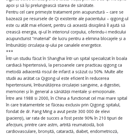
apoi și să își prelungească starea de sănătate.
Pentru cel care primește tratament prin acupunctură – care se
bazează pe resursele de Qi existente ale pacientului – qigong-ul
este cu atât mai eficient, pentru că această disicplină îl ajută să
crească energia, qi-ul în interiorul corpului, oferindu-i medicului
acupuncturist ”material” de lucru pentru a elimina blocajele și a
îmbunătăți circulația qi-ului pe canalele energetice.
***
Într-un studiu făcut în Shanghai într-un spital specializat în boala
cardiacă hipertensivă, la persoanele care practicau qigong ca
metodă adiacentă riscul de infarct a scăzut cu 50%. Multe alte
studii au arătat ca Qigong-ul este eficient în reducerea
hipertensiunii, îmbunătățirea circulației sangvine, a digestiei,
memoriei și în general a sănătății mentale și emoționale.
Între anii 1988 si 2000, în China a functionat cel mai mare spital
în care tratamentele se făceau exclusiv prin Qigong; spitalul,
fondat de dr. Pang Ming a avut peste 300 000 de elevi
(pacienți), iar rata de succes a fost peste 90% în 210 tipuri de
afecțiuni, printre care astm, artrită reumatoidă, boli
cardiovasculare, bronșită, cataractă, diabet, endometrioză,