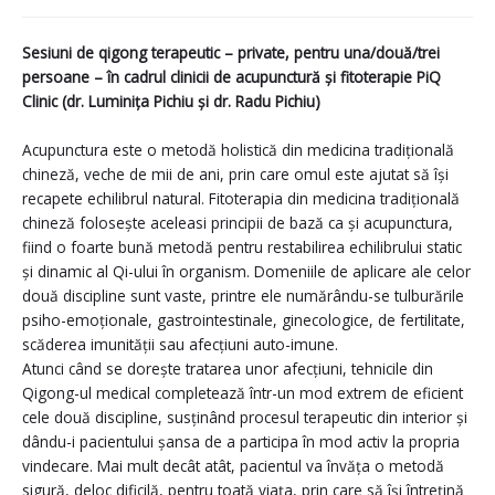
Sesiuni de qigong terapeutic – private, pentru una/două/trei
persoane – în cadrul clinicii de acupunctură și fitoterapie PiQ
Clinic (dr. Luminița Pichiu și dr. Radu Pichiu)
Acupunctura este o metodă holistică din medicina tradițională
chineză, veche de mii de ani, prin care omul este ajutat să își
recapete echilibrul natural. Fitoterapia din me
dicina tradițională
chineză folosește aceleasi principii de bază ca și acupunctura,
fiind o foarte bună metodă pentru restabilirea echilibrului static
și dinamic al Qi-ului în organism. Domeniile de aplicare ale celor
două discipline sunt vaste, printre ele numărându-se tulburările
psiho-emoționale, gastrointestinale, ginecologice, de fertilitate,
scăderea imunității sau afecțiuni auto-imune.
Atunci când se dorește tratarea unor afecțiuni, tehnicile din
Qigong-ul medical completează într-un mod extrem de eficient
cele două discipline, susținând procesul terapeutic din interior și
dându-i pacientului șansa de a participa în mod activ la propria
vindecare. Mai mult decât atât, pacientul va învăța o metodă
sigură, deloc dificilă, pentru toată viața, prin care să își întrețină