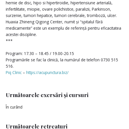
hernie de disc, hipo si hipertiroidie, hipertensiune arterială,
infertilitate, miopie, ovare polichistice, paralizii, Parkinson,
surzenie, tumori hepatice, tumori cerebrale, tromboză, ulcer.
Huaxia Zhineng Qigong Center, numit și “spitalul fără
medicamente” este un exemplu de referință pentru eficacitatea
acestei discipline.
***
Program: 17.30 – 18.45 / 19.00-20.15
Programările se fac la clinică, la numărul de telefon 0730 515
516.
Piq Clinic
–
https://acupunctura.biz/
Următoarele exersări și cursuri
În curând
Următoarele retreaturi