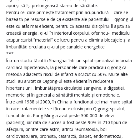
apoi și să își prelungească starea de sănătate.
Pentru cel care primește tratament prin acupunctură – care se
bazează pe resursele de Qi existente ale pacientului – qigong-ul
este cu atât mai eficient, pentru că această disicplină îl ajută să
crească energia, qi-ul în interiorul corpului, oferindu-i medicului
acupuncturist ”material” de lucru pentru a elimina blocajele și a
îmbunătăți circulația qi-ului pe canalele energetice.
***
Într-un studiu făcut în Shanghai într-un spital specializat în boala
cardiacă hipertensivă, la persoanele care practicau qigong ca
metodă adiacentă riscul de infarct a scăzut cu 50%. Multe alte
studii au arătat ca Qigong-ul este eficient în reducerea
hipertensiunii, îmbunătățirea circulației sangvine, a digestiei,
memoriei și în general a sănătății mentale și emoționale.
Între anii 1988 si 2000, în China a functionat cel mai mare spital
în care tratamentele se făceau exclusiv prin Qigong; spitalul,
fondat de dr. Pang Ming a avut peste 300 000 de elevi
(pacienți), iar rata de succes a fost peste 90% în 210 tipuri de
afecțiuni, printre care astm, artrită reumatoidă, boli
cardiovasculare, bronșită, cataractă, diabet, endometrioză,