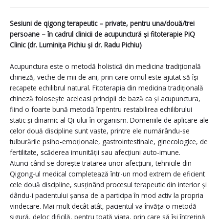
Sesiuni de qigong terapeutic – private, pentru una/două/trei
persoane – în cadrul clinicii de acupunctură și fitoterapie PiQ
Clinic (dr. Luminița Pichiu și dr. Radu Pichiu)
Acupunctura este o metodă holistică din medicina tradițională
chineză, veche de mii de ani, prin care omul este ajutat să își
recapete echilibrul natural. Fitoterapia din me
dicina tradițională
chineză folosește aceleasi principii de bază ca și acupunctura,
fiind o foarte bună metodă înpentru restabilirea echilibrului
static și dinamic al Qi-ului în organism. Domeniile de aplicare ale
celor două discipline sunt vaste, printre ele numărându-se
tulburările psiho-emoționale, gastrointestinale, ginecologice, de
fertilitate, scăderea imunității sau afecțiuni auto-imune.
Atunci când se dorește tratarea unor afecțiuni, tehnicile din
Qigong-ul medical completează într-un mod extrem de eficient
cele două discipline, susținând procesul terapeutic din interior și
dându-i pacientului șansa de a participa în mod activ la propria
vindecare. Mai mult decât atât, pacientul va învăța o metodă
sigură, deloc dificilă, pentru toată viața, prin care să își întrețină