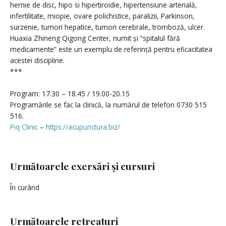
hernie de disc, hipo si hipertiroidie, hipertensiune arterială,
infertilitate, miopie, ovare polichistice, paralizii, Parkinson,
surzenie, tumori hepatice, tumori cerebrale, tromboză, ulcer.
Huaxia Zhineng Qigong Center, numit și “spitalul fără
medicamente” este un exemplu de referință pentru eficacitatea
acestei discipline.
***
Program: 17.30 – 18.45 / 19.00-20.15
Programările se fac la clinică, la numărul de telefon 0730 515
516.
Piq Clinic
–
https://acupunctura.biz/
Următoarele exersări și cursuri
În curând
Următoarele retreaturi