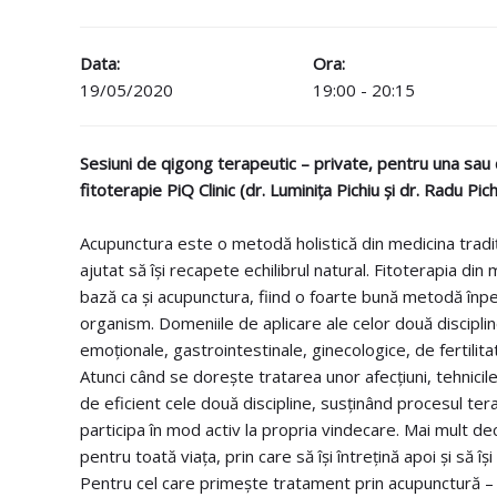
Data:
Ora:
19/05/2020
19:00 - 20:15
Sesiuni de qigong terapeutic – private, pentru una sau d
fitoterapie PiQ Clinic (dr. Luminița Pichiu și dr. Radu Pich
Acupunctura este o metodă holistică din medicina tradiț
ajutat să își recapete echilibrul natural. Fitoterapia din
bază ca și acupunctura, fiind o foarte bună metodă înpentr
organism. Domeniile de aplicare ale celor două discipli
emoționale, gastrointestinale, ginecologice, de fertilita
Atunci când se dorește tratarea unor afecțiuni, tehnic
de eficient cele două discipline, susținând procesul tera
participa în mod activ la propria vindecare. Mai mult dec
pentru toată viața, prin care să își întrețină apoi și să 
Pentru cel care primește tratament prin acupunctură –