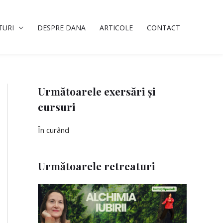
TURI
DESPRE DANA
ARTICOLE
CONTACT
Următoarele exersări și
cursuri
În curând
Următoarele retreaturi