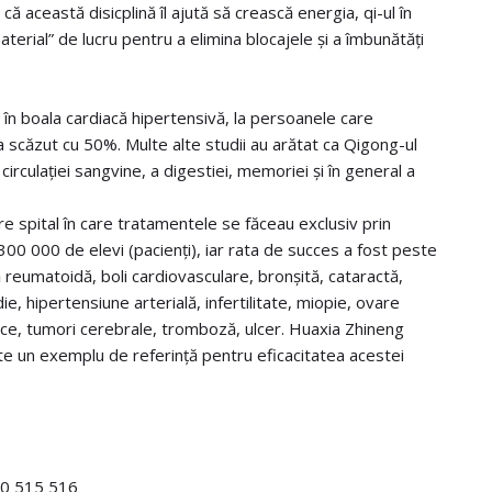
că această disicplină îl ajută să crească energia, qi-ul în
aterial” de lucru pentru a elimina blocajele și a îmbunătăți
at în boala cardiacă hipertensivă, la persoanele care
a scăzut cu 50%. Multe alte studii au arătat ca Qigong-ul
circulației sangvine, a digestiei, memoriei și în general a
re spital în care tratamentele se făceau exclusiv prin
300 000 de elevi (pacienți), iar rata de succes a fost peste
ă reumatoidă, boli cardiovasculare, bronșită, cataractă,
ie, hipertensiune arterială, infertilitate, miopie, ovare
atice, tumori cerebrale, tromboză, ulcer. Huaxia Zhineng
te un exemplu de referință pentru eficacitatea acestei
730 515 516