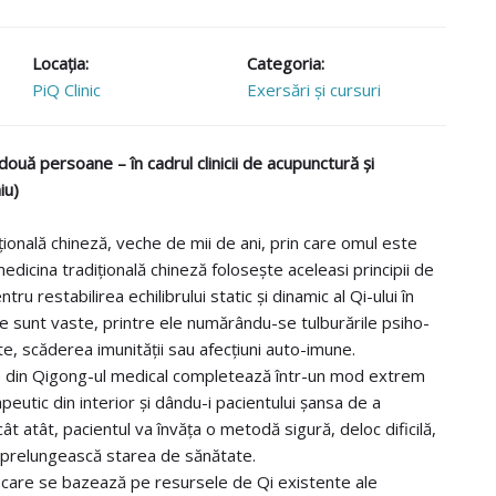
Locaţia:
Categoria:
PiQ Clinic
Exersări și cursuri
ouă persoane – în cadrul clinicii de acupunctură și
iu)
ională chineză, veche de mii de ani, prin care omul este
 me
dicina tradițională chineză folosește aceleasi principii de
u restabilirea echilibrului static și dinamic al Qi-ului în
ne sunt vaste, printre ele numărându-se tulburările psiho-
te, scăderea imunității sau afecțiuni auto-imune.
ile din Qigong-ul medical completează într-un mod extrem
peutic din interior și dându-i pacientului șansa de a
ât atât, pacientul va învăța o metodă sigură, deloc dificilă,
își prelungească starea de sănătate.
 care se bazează pe resursele de Qi existente ale