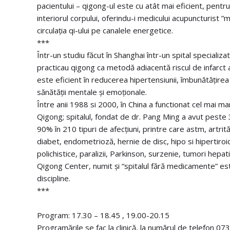
pacientului – qigong-ul este cu atât mai eficient, pentru 
interiorul corpului, oferindu-i medicului acupuncturist ”m
circulația qi-ului pe canalele energetice.
***
Într-un studiu făcut în Shanghai într-un spital specializ
practicau qigong ca metodă adiacentă riscul de infarct 
este eficient în reducerea hipertensiunii, îmbunătățirea 
sănătății mentale și emoționale.
Între anii 1988 si 2000, în China a functionat cel mai ma
Qigong; spitalul, fondat de dr. Pang Ming a avut peste 
90% în 210 tipuri de afecțiuni, printre care astm, artrit
diabet, endometrioză, hernie de disc, hipo si hipertiroid
polichistice, paralizii, Parkinson, surzenie, tumori hep
Qigong Center, numit și “spitalul fără medicamente” es
discipline.
***
Program: 17.30 – 18.45 , 19.00-20.15
Programările se fac la clinică, la numărul de telefon 0