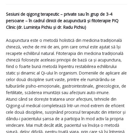
Sesiuni de qigong terapeutic – private sau în grup de 3-4
persoane – în cadrul clinicii de acupunctură și fitoterapie PiQ
Clinic (dr. Luminița Pichiu și dr. Radu Pichiu)
Acupunctura este o metodă holistică din medicina tradițională
chineză, veche de mii de ani, prin care omul este ajutat să își
recapete echilibrul natural. Fitoterapia din me
dicina tradițională
chineză folosește aceleasi principii de bază ca și acupunctura,
fiind o foarte bună metodă înpentru restabilirea echilibrului
static și dinamic al Qi-ului în organism. Domeniile de aplicare ale
celor două discipline sunt vaste, printre ele numărându-se
tulburările psiho-emoționale, gastrointestinale, ginecologice, de
fertilitate, scăderea imunității sau afecțiuni auto-imune.
Atunci când se dorește tratarea unor afecțiuni, tehnicile din
Qigong-ul medical completează într-un mod extrem de eficient
cele două discipline, susținând procesul terapeutic din interior și
dându-i pacientului șansa de a participa în mod activ la propria
vindecare. Mai mult decât atât, pacientul va învăța o metodă
sigură, deloc dificilă, pentru toată viața, prin care să își întrețină