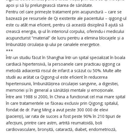
apoi și să își prelungească starea de sănătate.
Pentru cel care primește tratament prin acupunctură – care se
bazează pe resursele de Qi existente ale pacientului – qigong-ul
este cu atât mai eficient, pentru că această disicplină îl ajută să
crească energia, qi-ul în interiorul corpului, oferindu-i medicului
acupuncturist ”material” de lucru pentru a elimina blocajele și a
îmbunătăți circulația qi-ului pe canalele energetice.
***
Într-un studiu făcut în Shanghai într-un spital specializat în boala
cardiacă hipertensivă, la persoanele care practicau qigong ca
metodă adiacentă riscul de infarct a scăzut cu 50%. Multe alte
studii au arătat ca Qigong-ul este eficient în reducerea
hipertensiunii, îmbunătățirea circulației sangvine, a digestiei,
memoriei și în general a sănătății mentale și emoționale.
Între anii 1988 si 2000, în China a functionat cel mai mare spital
în care tratamentele se făceau exclusiv prin Qigong; spitalul,
fondat de dr. Pang Ming a avut peste 300 000 de elevi
(pacienți), iar rata de succes a fost peste 90% în 210 tipuri de
afecțiuni, printre care astm, artrită reumatoidă, boli
cardiovasculare, bronșită, cataractă, diabet, endometrioză,