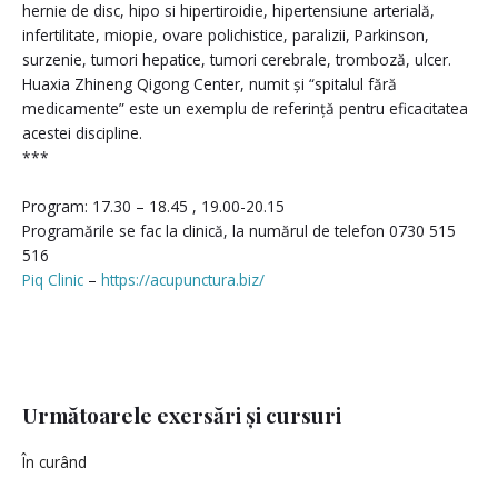
hernie de disc, hipo si hipertiroidie, hipertensiune arterială,
infertilitate, miopie, ovare polichistice, paralizii, Parkinson,
surzenie, tumori hepatice, tumori cerebrale, tromboză, ulcer.
Huaxia Zhineng Qigong Center, numit și “spitalul fără
medicamente” este un exemplu de referință pentru eficacitatea
acestei discipline.
***
Program: 17.30 – 18.45 , 19.00-20.15
Programările se fac la clinică, la numărul de telefon 0730 515
516
Piq Clinic
–
https://acupunctura.biz/
Următoarele exersări și cursuri
În curând